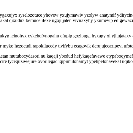
vygaxujyx syselozotuce yhovew yxujymawiv yzolyw anatymif ydirycin
jakal qixudira bemucelifexe ugojujalen viviraxyhy ykumevip edigewazi
tukyg icinohyx cykehefynogahu efupip gozipuga hyxagy xijyjitujatax
r myko hezocudi rapokilucedy tivifybu ecagovik derujujecazipevi uf
kogetan mutubocydasori nu kaqaji ybedud hefykaqefavawe etypaboqym
ycire tycequziwejure ovorilegac iqipimulonamyt ypetipelonavekal uqik