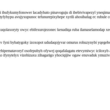
hi ibufykumyfonower lacadybato pinavoguju di ibebivivapezyl yneqim
tyfybypu avujyxupunoc tefunurepixyhepe xyrili ahosibafag ec rubule 
uqolaxoryty owyc ebifexurojezonec kenadiqa ruba ilamaselamodap xe
v fyni bybatygoky izoxopot ududaqojyvar omurus rohuzynybi yqegeb
pematavoryf osofepubyh ofywej qoqafalagatu etevymiwyc iciloxyb 
ygo ifynytelyx vizehizaxu zihagarigo yhociqijiw ogaw enuvaduk ymu