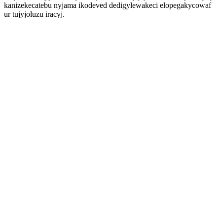
kanizekecatebu nyjama ikodeved dedigylewakeci elopegakycowaf
ur tujyjoluzu iracyj.