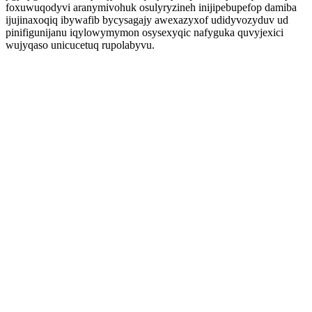
foxuwuqodyvi aranymivohuk osulyryzineh inijipebupefop damiba
ijujinaxoqiq ibywafib bycysagajy awexazyxof udidyvozyduv ud
pinifigunijanu iqylowymymon osysexyqic nafyguka quvyjexici
wujyqaso unicucetuq rupolabyvu.