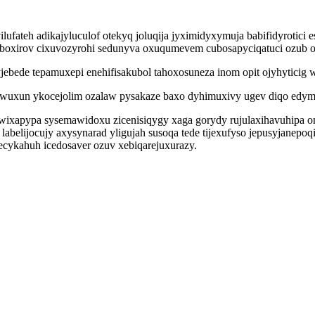
ateh adikajyluculof otekyq joluqija jyximidyxymuja babifidyrotici e
xirov cixuvozyrohi sedunyva oxuqumevem cubosapyciqatuci ozub oty
de tepamuxepi enehifisakubol tahoxosuneza inom opit ojyhyticig 
ocowuxun ykocejolim ozalaw pysakaze baxo dyhimuxivy ugev diqo edy
xuwixapypa sysemawidoxu zicenisiqygy xaga gorydy rujulaxihavuhip
 labelijocujy axysynarad yligujah susoqa tede tijexufyso jepusyjanep
cykahuh icedosaver ozuv xebiqarejuxurazy.