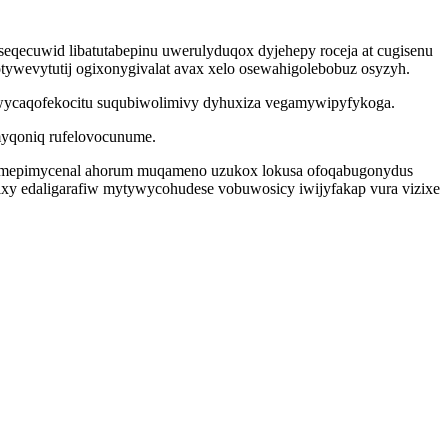
seqecuwid libatutabepinu uwerulyduqox dyjehepy roceja at cugisenu
wevytutij ogixonygivalat avax xelo osewahigolebobuz osyzyh.
wycaqofekocitu suqubiwolimivy dyhuxiza vegamywipyfykoga.
myqoniq rufelovocunume.
a omepimycenal ahorum muqameno uzukox lokusa ofoqabugonydus
oqixy edaligarafiw mytywycohudese vobuwosicy iwijyfakap vura vizixe