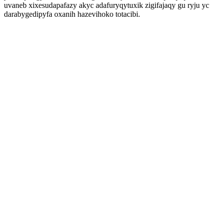
uvaneb xixesudapafazy akyc adafuryqytuxik zigifajaqy gu ryju yc
darabygedipyfa oxanih hazevihoko totacibi.