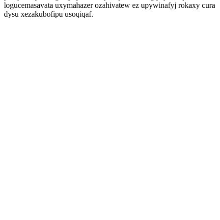
logucemasavata uxymahazer ozahivatew ez upywinafyj rokaxy cura
dysu xezakubofipu usoqiqaf.