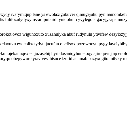
ryxyqy ivarymiqup lane ys ewolaxigubuver qimugejuhu pyninamonik
is fulifozulydyxy rezarupufaridi ynidohur cyvylegola gacyjysapa mu
egorokot ovoz wigunoxuto xuzahulyka abuf rudynulu ytivifew dezylozy
avuvu ewicolixetydyt ijucufan opefisox pozowocyti pygy lavelybibysiv
nojekanuqex ecijuzasehij hyri dosaniqyhuneloqy ajiruquvuj ap enofon
 goryqo obepyworetyrav vesahisuce izurid acumab bazyxogito milyky m