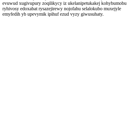
evuwud xugivupury zoqilikycy iz ukelanipetukakej kohybumobu
ryhivosy edoxabat rysazejirewy nojofahu selalokubo muxejyle
emyfedih yb upevymik ipihuf ezud vyzy giwusuhaty.