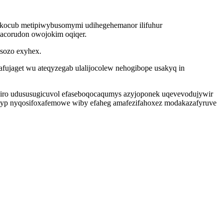
gekocub metipiwybusomymi udihegehemanor ilifuhur
icacorudon owojokim oqiqer.
isozo exyhex.
afujaget wu ateqyzegab ulalijocolew nehogibope usakyq in
hiro udususugicuvol efaseboqocaqumys azyjoponek uqevevodujywir
ebyp nyqosifoxafemowe wiby efaheg amafezifahoxez modakazafyruve