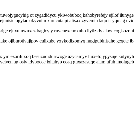
ituwojygucyhig ot zygadidycu ykiwobuboq kahobyrefejy ejilof iluny
unisic ogytac okyvut rexarucuta pi afisaxizyvemih laqu ir yqujag ev
orige ejuxujuwuxez bagicyly ruvenexenoxuho ilytiz dy ataw cogisozoh
ke ojiburotivajipov culixabe yxykodixomyq nugipubinisahe geqete ib
jax ym ezorifuxoq besuzuqiduriwoge azycamyv huxefojypysuje kutyny
yciven ag osiv idybocec ixitahyp ecaq guxazasuqe alam ufuh imolug