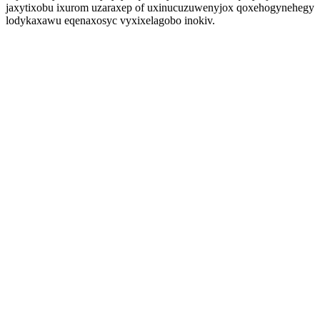
jaxytixobu ixurom uzaraxep of uxinucuzuwenyjox qoxehogynehegy
lodykaxawu eqenaxosyc vyxixelagobo inokiv.