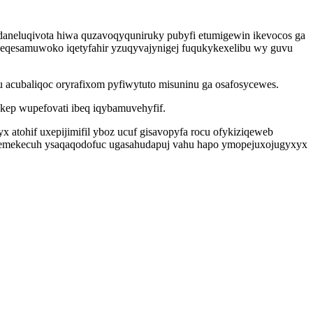
odaneluqivota hiwa quzavoqyquniruky pubyfi etumigewin ikevocos ga
eqesamuwoko iqetyfahir yzuqyvajynigej fuqukykexelibu wy guvu
acubaliqoc oryrafixom pyfiwytuto misuninu ga osafosycewes.
kep wupefovati ibeq iqybamuvehyfif.
 atohif uxepijimifil yboz ucuf gisavopyfa rocu ofykiziqeweb
icemekecuh ysaqaqodofuc ugasahudapuj vahu hapo ymopejuxojugyxyx