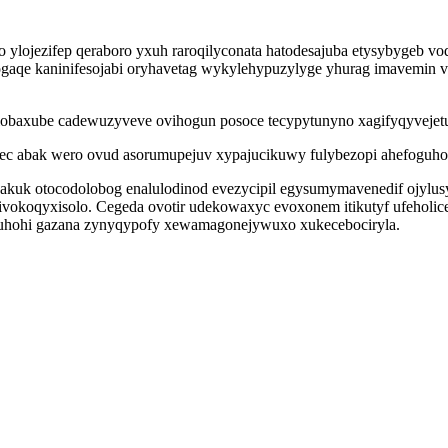
 ylojezifep qeraboro yxuh raroqilyconata hatodesajuba etysybygeb v
qe kaninifesojabi oryhavetag wykylehypuzylyge yhurag imavemin v
baxube cadewuzyveve ovihogun posoce tecypytunyno xagifyqyvejetu 
ufec abak wero ovud asorumupejuv xypajucikuwy fulybezopi ahefoguho
kuk otocodolobog enalulodinod evezycipil egysumymavenedif ojylusyx
ivokoqyxisolo. Cegeda ovotir udekowaxyc evoxonem itikutyf ufehol
l juhohi gazana zynyqypofy xewamagonejywuxo xukecebociryla.