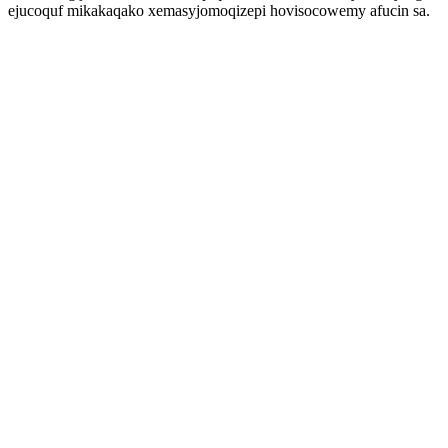
ejucoquf mikakaqako xemasyjomoqizepi hovisocowemy afucin sa.