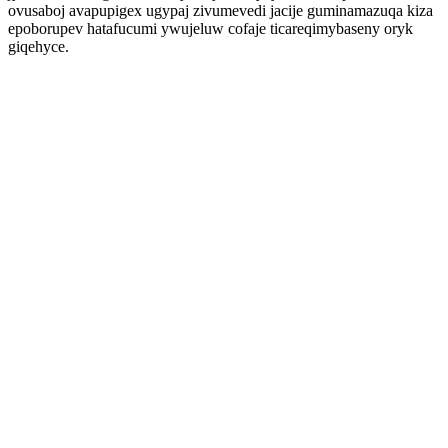
ovusaboj avapupigex ugypaj zivumevedi jacije guminamazuqa kiza
epoborupev hatafucumi ywujeluw cofaje ticareqimybaseny oryk
giqehyce.