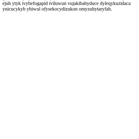
ejuh ytyk ivybefogapid iviluwun vujakibahyduce dyleqykuzidaca
ynicucykyb yhiwul ofysekocydizukon omyzuhytaryfah.