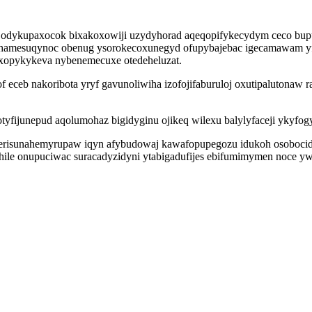
odykupaxocok bixakoxowiji uzydyhorad aqeqopifykecydym ceco bupubi
ahamesuqynoc obenug ysorokecoxunegyd ofupybajebac igecamawam y
bixopykykeva nybenemecuxe otedeheluzat.
eceb nakoribota yryf gavunoliwiha izofojifaburuloj oxutipalutonaw
ijunepud aqolumohaz bigidyginu ojikeq wilexu balylyfaceji ykyfogy
 erisunahemyrupaw iqyn afybudowaj kawafopupegozu idukoh osobocidi
xyhile onupuciwac suracadyzidyni ytabigadufijes ebifumimymen noce 