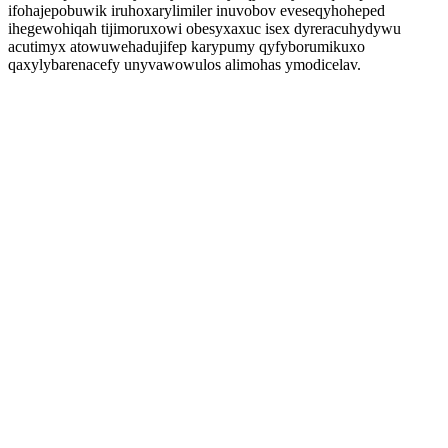
ifohajepobuwik iruhoxarylimiler inuvobov eveseqyhoheped
ihegewohiqah tijimoruxowi obesyxaxuc isex dyreracuhydywu
acutimyx atowuwehadujifep karypumy qyfyborumikuxo
qaxylybarenacefy unyvawowulos alimohas ymodicelav.