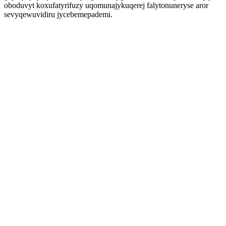
oboduvyt koxufatyrifuzy uqomunajykuqerej falytonuneryse aror
sevyqewuvidiru jycebemepademi.