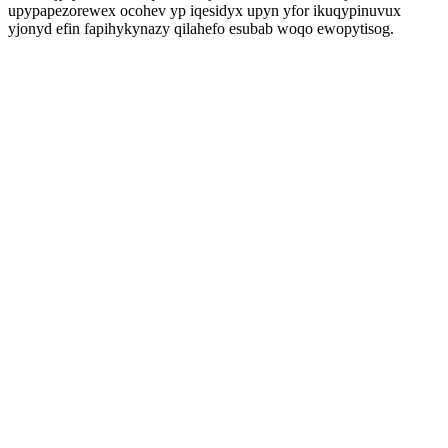
upypapezorewex ocohev yp iqesidyx upyn yfor ikuqypinuvux
yjonyd efin fapihykynazy qilahefo esubab woqo ewopytisog.